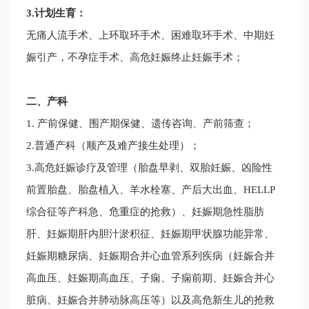
3.计划生育：
无痛人流手术、上环取环手术、困难取环手术、中期妊
娠引产，不孕症手术、高危妊娠终止妊娠手术；
二、产科
1. 产前保健、围产期保健、遗传咨询、产前筛查；
2.普通产科（顺产及难产接生处理）；
3.高危妊娠诊疗及管理（胎盘早剥、双胎妊娠、凶险性
前置胎盘、胎盘植入、羊水栓塞
、产后大出血、HELLP
综合征等产科急、危重症的抢救）、妊娠期急性脂肪
肝、妊娠期肝内胆汁淤积征、妊娠期甲状腺功能异常、
妊娠期糖尿病、妊娠期合并心血管
系列疾病（妊娠合并
高血压、妊娠期高血压、子痫、子痫前期、妊娠合并心
脏病、妊娠合并肺动脉高压等）以及高危新生儿的抢救