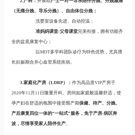
2.产科：
开展助
产士一对一导乐陪伴分娩、分娩减痛
（无痛分娩、导乐分娩）、自由体位分娩；
洗婴室设备先进、自动控温；
准妈妈课堂-父母课堂
完美衔接，拥有功能齐
全的盆底康复中心；
以MDT多学科团队诊疗为特色优势，尤其擅
长妊娠期合并心血管系统疾病。
3.家庭化产房（LDRP）：
作为高品质VIP产房于
2020年11月11日隆重开科。房间如家庭般温馨舒适，使
孕产妇在舒适的氛围中接受围产期
保健、待产、分娩、
产后康复四位一体的“一站式”服务，免于产房-病区奔
波，尽情享受家人陪伴生产
。